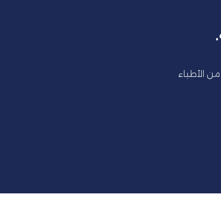
رعاية طبية شاملة لجميع التخصصات تحت إشراف نخبة من الأطباء 