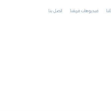
نا
فيديوهات فريقنا
اتصل بنا
ع التميز الوطني الطبي الع
نضع صحتكم في المقام الأول – لأن صحتكم أمانة