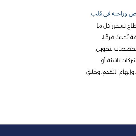
في مجمع التميز الوطني الطبي العام، نضع صحة المريض وراحته في قلب 
نحن مجموعة من الخبراء في مجالنا، نحاول قدر المستطاع تسخير كل ما 
نملك من خبرات وأفكار وتجارب من أجل بناء حلول هادفة تُحدث فرقًا، 
بخلفيات متنوعة وشغف بالابتكار، نتعاون في مختلف التخصصات لتحويل 
الأفكار إلى واقع ملموس. سواء كنا نعمل مع أفراد أو شركات ناشئة أو 
علامات تجارية عالمية، يبقى هدفنا واحدًا: تقديم قيمة، وإلهام التقدم، وخلق 