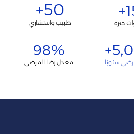
50+
1
طبيب واستشاري
ت خبرة
98%
5,0
رضى سنويًا
معدل رضا المرضى